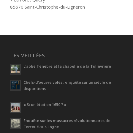
85670 Saint-Christophe-du-Ligneron
LES VEILLÉES
L’abbé Ténèbre et la chapelle de la Tullévrière
-
Chefs-d’oeuvre volés : enquête sur un siècle de
disparitions
-
« Si on était en 1650 ? »
-
Enquête sur les massacres révolutionnaires de
Corcoué-sur-Logne
-