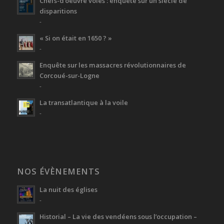
Chefs-d’oeuvre volés : enquête sur un siècle de
disparitions
-
« Si on était en 1650 ? »
-
Enquête sur les massacres révolutionnaires de
Corcoué-sur-Logne
-
La transatlantique à la voile
-
NOS ÉVÈNEMENTS
La nuit des églises
-
Historial – La vie des vendéens sous l’occupation –