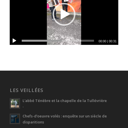
00:00
|
00:31
LES VEILLÉES
L’abbé Ténèbre et la chapelle de la Tullévrière
-
Chefs-d’oeuvre volés : enquête sur un siècle de
disparitions
-